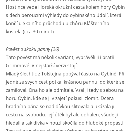
Hostince vede Horská okružní cesta kolem hory Oybin
s dech beroucími výhledy do oybinského údolí, která
končí u Skalního průchodu u chóru Klášterního
kostela (cca 30 minut).
Pověst o skoku panny (26)
Tato pověst má několik variant, vyprávěli ji i bratři
Grimmové. V nejstarší verzi stojí:
Mladý šlechtic z Tolštejna pobýval často na Oybině. Při
jedné ze svých cest potkal krásnou pannu, do které se
zamiloval. Ona ho ale odmítala. Vzal ji tedy s sebou na
horu Oybin, kde se ji v zajetí pokusil zlomit. Dcera
hradního pána se nad dívkou slitovala a ukázala ji
cestu na svobodu. Její útěk byl ale odhalen, všude ji
hledali a tak dívka v nouzi skočila do hluboké propasti.
Zastavila se ale na skalním výchozu, ze kterého se pak