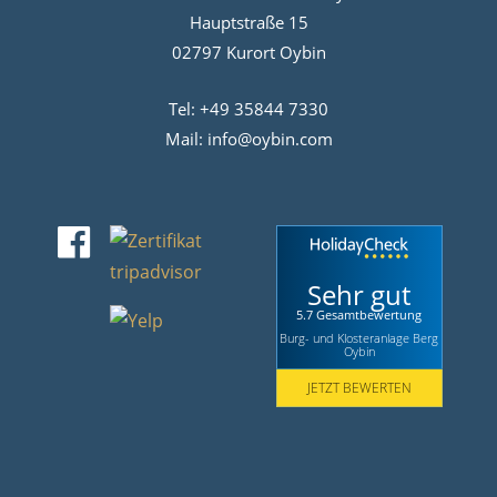
Hauptstraße 15
02797 Kurort Oybin
Tel: +49 35844 7330
Mail:
info@oybin.com
Facebook
Sehr gut
5.7 Gesamtbewertung
Burg- und Klosteranlage Berg
Oybin
JETZT BEWERTEN