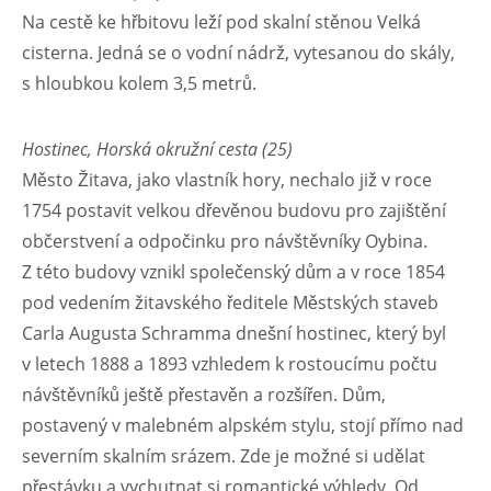
Na cestě ke hřbitovu leží pod skalní stěnou Velká
cisterna. Jedná se o vodní nádrž, vytesanou do skály,
s hloubkou kolem 3,5 metrů.
Hostinec, Horská okružní cesta (25)
Město Žitava, jako vlastník hory, nechalo již v roce
1754 postavit velkou dřevěnou budovu pro zajištění
občerstvení a odpočinku pro návštěvníky Oybina.
Z této budovy vznikl společenský dům a v roce 1854
pod vedením žitavského ředitele Městských staveb
Carla Augusta Schramma dnešní hostinec, který byl
v letech 1888 a 1893 vzhledem k rostoucímu počtu
návštěvníků ještě přestavěn a rozšířen. Dům,
postavený v malebném alpském stylu, stojí přímo nad
severním skalním srázem. Zde je možné si udělat
přestávku a vychutnat si romantické výhledy. Od